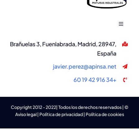
Toggle
Navigation
Inicio
Brañuelas 3, Fuenlabrada, Madrid, 28947,
España
Quiénes Somos
javier.perez@apinsa.net
+34 916 42 19 60
Servicios
Tecnología
© Copyright 2012 - 2022| Todos los derechos reservados |
Aviso legal
|
Política de privacidad
|
Política de cookies
Contacto