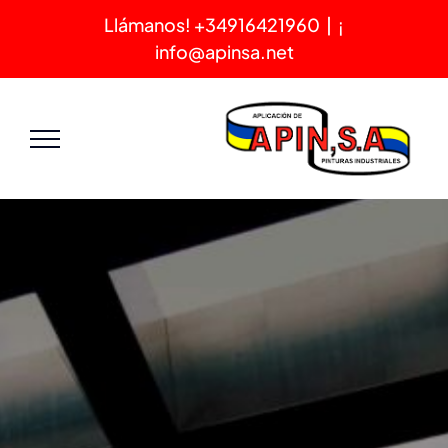
S
|
¡Llámanos! +34916421960
info@apinsa.net
cont