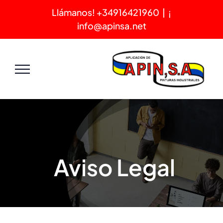
Ski
|
¡Llámanos! +34916421960
t
info@apinsa.net
conten
Aviso Legal