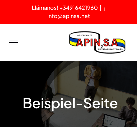
Ski
|
¡Llámanos! +34916421960
t
info@apinsa.net
conten
Beispiel-Seite